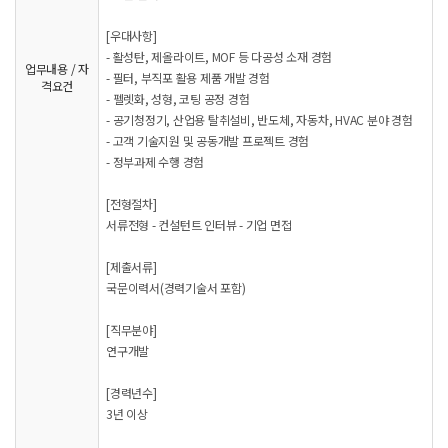
[우대사항]
- 활성탄, 제올라이트, MOF 등 다공성 소재 경험
업무내용 / 자
- 필터, 부직포 활용 제품 개발 경험
격요건
- 펠렛화, 성형, 코팅 공정 경험
- 공기청정기, 산업용 탈취설비, 반도체, 자동차, HVAC 분야 경험
- 고객 기술지원 및 공동개발 프로젝트 경험
- 정부과제 수행 경험
[전형절차]
서류전형 - 컨설턴트 인터뷰 - 기업 면접
[제출서류]
국문이력서(경력기술서 포함)
[직무분야]
연구개발
[경력년수]
3년 이상