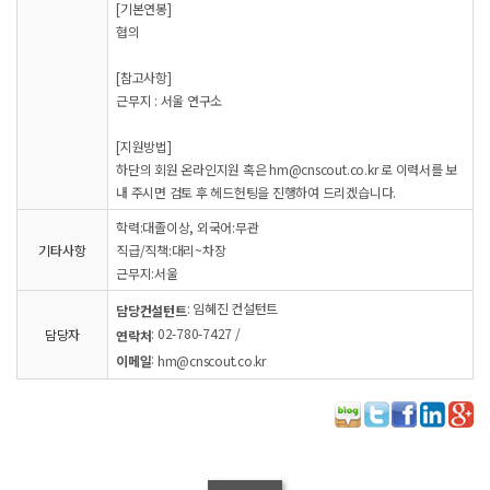
[기본연봉]
협의
[참고사항]
근무지 : 서울 연구소
[지원방법]
하단의 회원 온라인지원 혹은 hm@cnscout.co.kr 로 이력서를 보
내 주시면 검토 후 헤드헌팅을 진행하여 드리겠습니다.
학력:대졸이상, 외국어:무관
기타사항
직급/직책:대리~차장
근무지:서울
: 임혜진 컨설턴트
담당컨설턴트
: 02-780-7427 /
담당자
연락처
:
이메일
hm@cnscout.co.kr