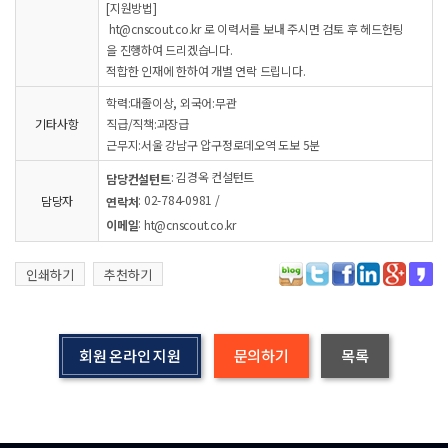
[지원방법]
ht@cnscout.co.kr 로 이력서를 보내 주시면 검토 후 헤드헌팅
을 진행하여 드리겠습니다.
적합한 인재에 한하여 개별 연락 드립니다.
학력:대졸이상, 외국어:무관
기타사항
직급/직책:과장급
근무지:서울 강남구 압구정로데오역 도보 5분
: 김경옥 컨설턴트
담당컨설턴트
: 02-784-0981 /
담당자
연락처
:
이메일
ht@cnscout.co.kr
인쇄하기
추천하기
회원 온라인 지원
문의하기
목록