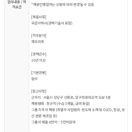
업무내용 / 자
*채용진행절차는 상황에 따라 변경될 수 있음
격요건
[제출서류]
국문이력서(경력기술서 포함)
[직무분야]
재무회계
[경력년수]
10년 이상
[기본연봉]
협의
[참고사항]
근무지 : 서울시 강남구 선릉로, 압구정로데오역 도보 5분
채용형태 : 정규직 (수습 3개월, 급여 동일)
그룹 지주사 채용 (계열사 사업범위: 반도체 소재 및 OLED, 항공, 방
산 관련 제조업 등)
그룹사 매출 4천억 ~ 5천억원여