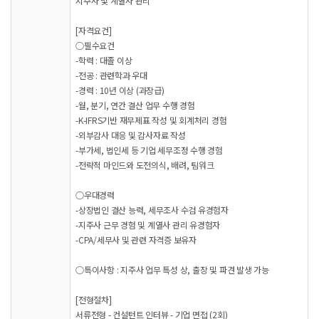
지주사 및 계열사 관리
[자격요건]
○필수요건
-학력 : 대졸 이상
-전공 : 관련학과 우대
-경력 : 10년 이상 (과장급)
-월, 분기, 연간 결산 업무 수행 경험
-K-IFRS기반 재무제표 작성 및 회계처리 경험
-외부감사 대응 및 감사자료 작성
-부가세, 법인세 등 기업 세무조정 수행 경험
-전략적 마인드와 도전의식, 배려, 팀워크
○우대경력
-상장법인 결산 능력, 세무조사 수검 유경험자
-지주사 근무 경험 및 계열사 관리 유경험자
-CPA/세무사 및 관련 자격증 보유자
○특이사항 : 지주사 업무 특성 상, 출장 및 파견 발생 가능
[전형절차]
서류전형 - 컨설턴트 인터뷰 - 기업 면접 (2회)